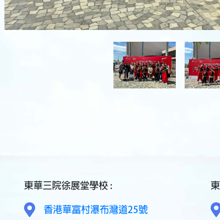
東華三院徐展堂學校 :
東
香港華富村瀑布灣道25號