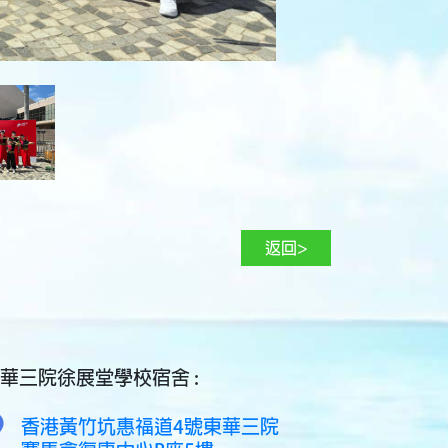
返回>
華三院徐展堂學校宿舍 :
香港黃竹坑惠福道4號東華三院