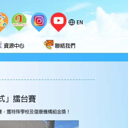
EN
資源中心
聯絡我們
4式」擂台賽
擂台賽，獲特殊學校及復康機構組金獎！