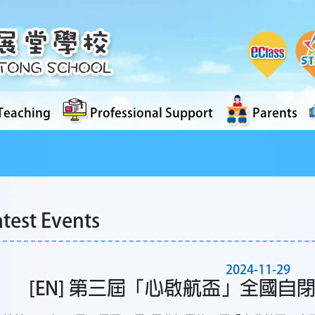
Teaching
Professional Support
Parents
atest Events
2024-11-29
[EN] 第三屆「心啟航盃」全國