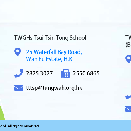
TWGHs Tsui Tsin Tong School
TW
(B
25 Waterfall Bay Road,
Wah Fu Estate, H.K.
2875 3077
2550 6865
tttsp@tungwah.org.hk
l. All rights reserved.