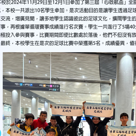
] 本校於2024年11月29日至12月1日參加了第三屆「心啟航
成，本校一共派出10名學生參加。是次活動目的是讓學生透過足
球交流，增廣見聞，讓多地學生認識彼此的足球文化，擴闊學生的
賽事，再根據單循環賽事成績進行名次賽。學生一共進行了5場4
積極投入參與賽事，比賽期間即使比數處於落後，他們不但沒有
。最終，本校學生在是次的足球比賽中榮獲第5名。成績優異，值