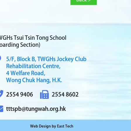
GHs Tsui Tsin Tong School
oarding Section)
5/F, Block B,
TWGHs Jockey Club
Rehabilitation Centre,
4 Welfare Road,
Wong Chuk Hang, H.K.
2554 9406
2554 8602
tttspb@tungwah.org.hk
Web Design
by
East Tech