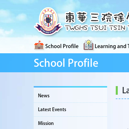
School Profile
Learning and 
School Profile
L
News
Latest Events
Mission