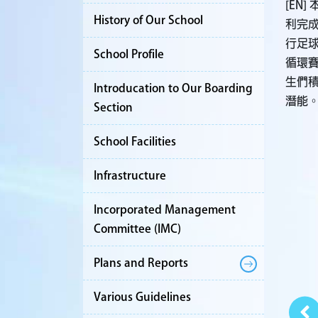
[EN
History of Our School
利完
行足
School Profile
循環
生們
Introducation to Our Boarding
潛能
Section
School Facilities
Infrastructure
Incorporated Management
Committee (IMC)
Plans and Reports
Various Guidelines