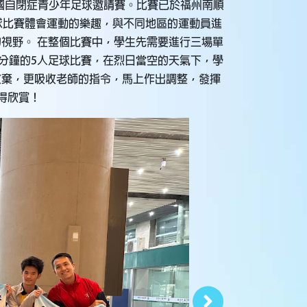
盃」全國自閉症青少年足球邀請賽。比賽已於福州南順
球比賽體會運動的樂趣，與不同地區的運動員進
視野。 在整個比賽中，學生先需要進行三場單
0分鐘的5人足球比賽，在烈日當空的天氣下，學
放棄，更吸收老師的指令，馬上作出調整，發揮
得欣賞！