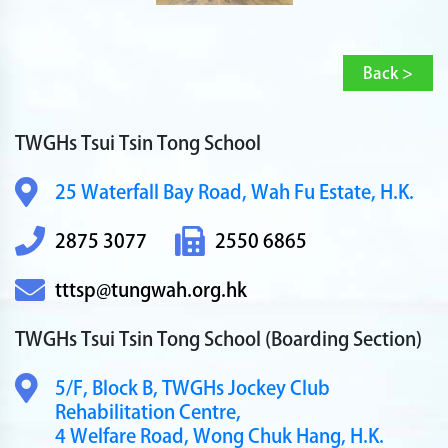
Back >
TWGHs Tsui Tsin Tong School
25 Waterfall Bay Road,
Wah Fu Estate, H.K.
2875 3077
2550 6865
tttsp@tungwah.org.hk
TWGHs Tsui Tsin Tong School
(Boarding Section)
5/F, Block B,
TWGHs Jockey Club
Rehabilitation Centre,
4 Welfare Road,
Wong Chuk Hang, H.K.