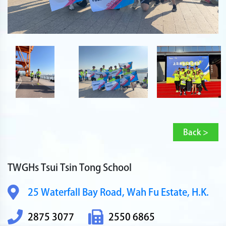
Back >
TWGHs Tsui Tsin Tong School
25 Waterfall Bay Road,
Wah Fu Estate, H.K.
2875 3077
2550 6865